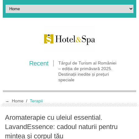
Recent
COMUNICAT DE PRESĂ
Târgul de Turism al României
COMUNICA
Rezervă-ți vacanța de vis la
– ediția de primăvară 2025.
Rezervă-ți 
Târgul de Turism Al României
Destinații inedite și prețuri
Târgul de 
– ediția de toamnă!
speciale
– ediția d
→
Home
/
Terapii
Aromaterapie cu uleiul essential.
LavandEssence: cadoul naturii pentru
mintea și corpul tău