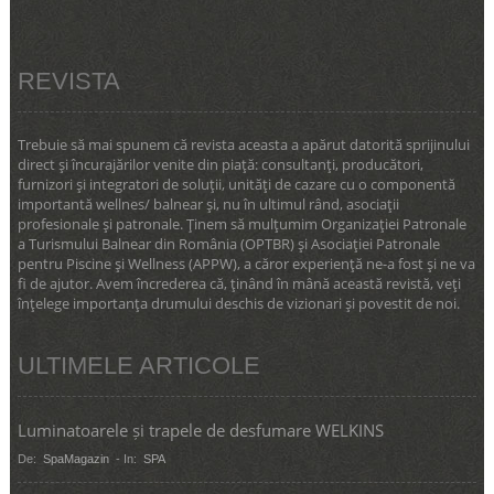
REVISTA
Trebuie să mai spunem că revista aceasta a apărut datorită sprijinului
direct şi încurajărilor venite din piaţă: consultanţi, producători,
furnizori şi integratori de soluţii, unităţi de cazare cu o componentă
importantă wellnes/ balnear şi, nu în ultimul rând, asociaţii
profesionale şi patronale. Ţinem să mulţumim Organizaţiei Patronale
a Turismului Balnear din România (OPTBR) şi Asociaţiei Patronale
pentru Piscine şi Wellness (APPW), a căror experienţă ne-a fost şi ne va
fi de ajutor. Avem încrederea că, ţinând în mână această revistă, veţi
înţelege importanţa drumului deschis de vizionari şi povestit de noi.
ULTIMELE ARTICOLE
Luminatoarele și trapele de desfumare WELKINS
De:
SpaMagazin
- In:
SPA