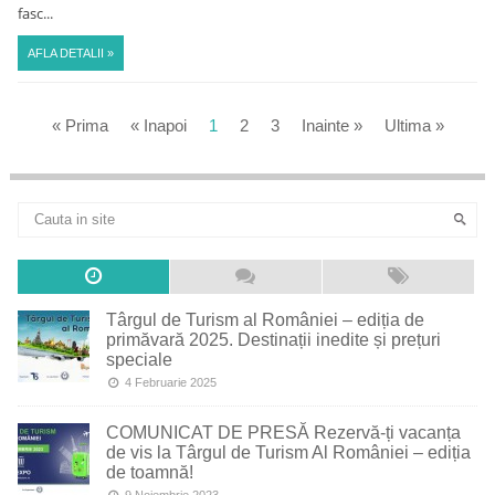
fasc...
AFLA DETALII »
« Prima
« Inapoi
1
2
3
Inainte »
Ultima »
Târgul de Turism al României – ediția de
primăvară 2025. Destinații inedite și prețuri
speciale
4 Februarie 2025
COMUNICAT DE PRESĂ Rezervă-ți vacanța
de vis la Târgul de Turism Al României – ediția
de toamnă!