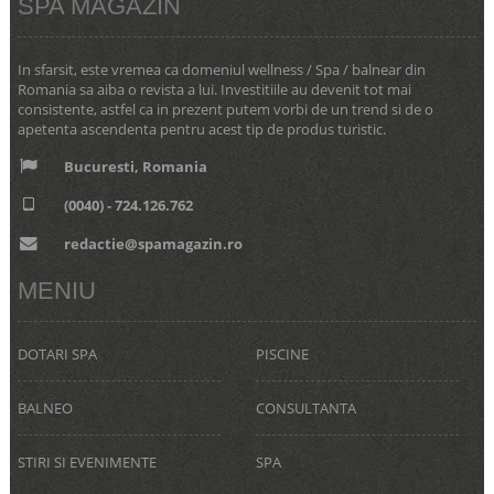
SPA MAGAZIN
In sfarsit, este vremea ca domeniul wellness / Spa / balnear din
Romania sa aiba o revista a lui. Investitiile au devenit tot mai
consistente, astfel ca in prezent putem vorbi de un trend si de o
apetenta ascendenta pentru acest tip de produs turistic.
Bucuresti, Romania
(0040) - 724.126.762
redactie@spamagazin.ro
MENIU
DOTARI SPA
PISCINE
BALNEO
CONSULTANTA
STIRI SI EVENIMENTE
SPA