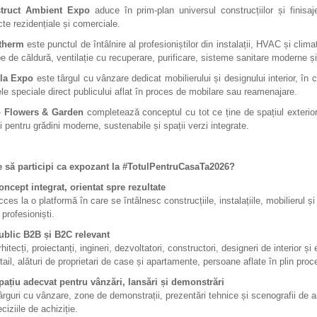
truct Ambient Expo
aduce în prim-plan universul construcțiilor și finisaje
cte rezidențiale și comerciale.
therm
este punctul de întâlnire al profesioniștilor din instalații, HVAC și cli
 de căldură, ventilație cu recuperare, purificare, sisteme sanitare moderne și so
la Expo
este târgul cu vânzare dedicat mobilierului și designului interior, în 
ele speciale direct publicului aflat în proces de mobilare sau reamenajare.
 Flowers & Garden
completează conceptul cu tot ce ține de spațiul exterior: 
ii pentru grădini moderne, sustenabile și spații verzi integrate.
e să participi ca expozant la #TotulPentruCasaTa2026?
oncept integrat, orientat spre rezultate
ces la o platformă în care se întâlnesc construcțiile, instalațiile, mobilierul și
 profesioniști.
ublic B2B și B2C relevant
hitecți, proiectanți, ingineri, dezvoltatori, constructori, designeri de interior ș
etail, alături de proprietari de case și apartamente, persoane aflate în plin pro
pațiu adecvat pentru vânzări, lansări și demonstrări
ârguri cu vânzare, zone de demonstrații, prezentări tehnice și scenografii de a
ciziile de achiziție.