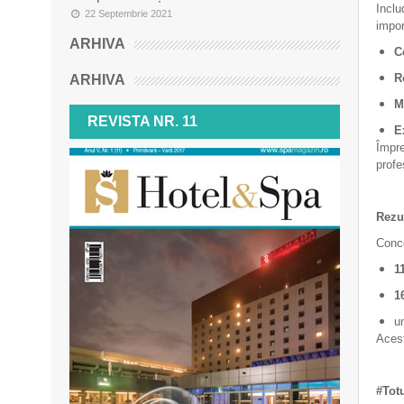
Incl
22 Septembrie 2021
impor
ARHIVA
C
R
ARHIVA
M
REVISTA NR. 11
E
Împre
profe
Rezul
Conc
1
1
u
Acest
#Tot