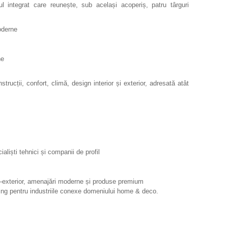
ul integrat care reunește, sub același acoperiș, patru târguri
moderne
ne
ții, confort, climă, design interior și exterior, adresată atât
cialiști tehnici și companii de profil
ior–exterior, amenajări moderne și produse premium
king pentru industriile conexe domeniului home & deco.