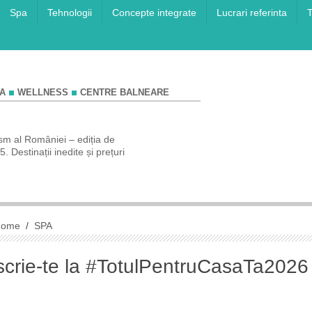
Spa
Tehnologii
Concepte integrate
Lucrari referinta
T
A
WELLNESS
CENTRE BALNEARE
sm al României – ediția de
COMUNICAT DE PRESĂ Rezervă-ți va
 Destinații inedite și prețuri
de vis la Târgul de Turism Al României 
de toamnă!
Home
/
SPA
scrie-te la #TotulPentruCasaTa2026