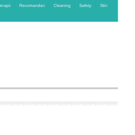
erapii
Recomandari
Cleaning
Safety
Stiri
canța
– ediția