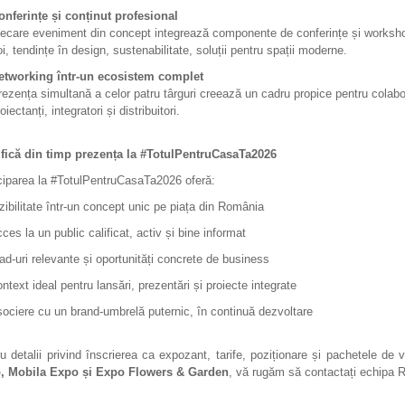
onferințe și conținut profesional
iecare eveniment din concept integrează componente de conferințe și workshopur
i, tendințe în design, sustenabilitate, soluții pentru spații moderne.
etworking într-un ecosistem complet
rezența simultană a celor patru târguri creează un cadru propice pentru colaborăr
oiectanți, integratori și distribuitori.
ifică din timp prezența la #TotulPentruCasaTa2026
ciparea la #TotulPentruCasaTa2026 oferă:
izibilitate într-un concept unic pe piața din România
ces la un public calificat, activ și bine informat
ead-uri relevante și oportunități concrete de business
ntext ideal pentru lansări, prezentări și proiecte integrate
sociere cu un brand-umbrelă puternic, în continuă dezvoltare
u detalii privind înscrierea ca expozant, tarife, poziționare și pachetele de vi
, Mobila Expo și Expo Flowers & Garden
, vă rugăm să contactați echip