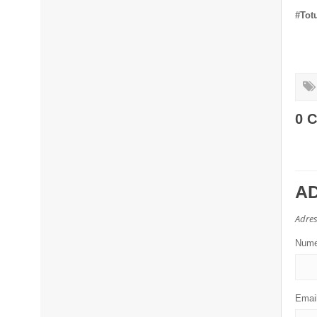
#Totu
0 
A
Adres
Num
Emai