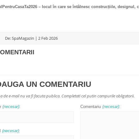
lPentruCasaTa2026 – locul în care se întâlnesc construcțiile, designul, con
De: SpaMagazin | 2 Feb 2026
COMENTARII
DAUGA UN COMENTARIU
a de e-mail nu va fi facuta publica. Completati cel putin campurile obligatorii.
e
(necesar)
:
Comentariu
(necesar)
:
l
(necesar)
: