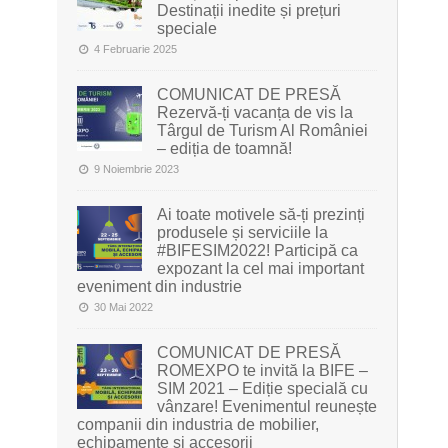
Destinații inedite și prețuri
speciale
4 Februarie 2025
COMUNICAT DE PRESĂ
Rezervă-ți vacanța de vis la
Târgul de Turism Al României
– ediția de toamnă!
9 Noiembrie 2023
Ai toate motivele să-ți prezinți
produsele și serviciile la
#BIFESIM2022! Participă ca
expozant la cel mai important
eveniment din industrie
30 Mai 2022
COMUNICAT DE PRESĂ
ROMEXPO te invită la BIFE –
SIM 2021 – Ediție specială cu
vânzare! Evenimentul reunește
companii din industria de mobilier,
echipamente și accesorii