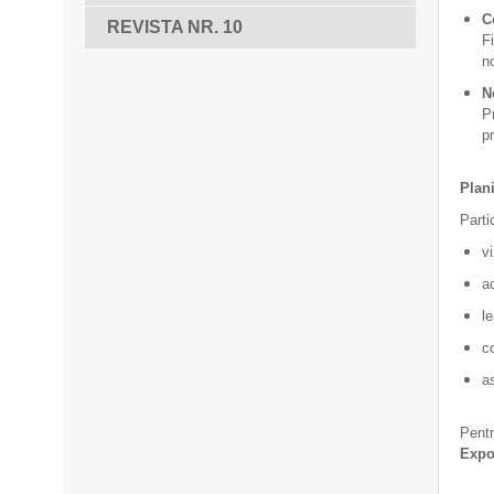
C
REVISTA NR. 10
F
no
N
P
pr
Plan
Parti
v
ac
l
co
a
Pentr
Expo