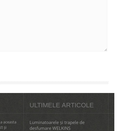
ULTIMELE ARTICOLE
ta aceasta
Luminatoarele și trapele de
ct şi
desfumare WELKINS