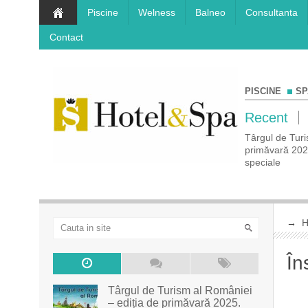
Piscine
Welness
Balneo
Consultanta
Contact
PISCINE
SP
Recent
a de
COMUNICAT DE PRESĂ Rezervă-ți vacanța
Târgul de Turi
prețuri
de vis la Târgul de Turism Al României – ediția
primăvară 2025.
de toamnă!
speciale
→
În
Târgul de Turism al României
– ediția de primăvară 2025.