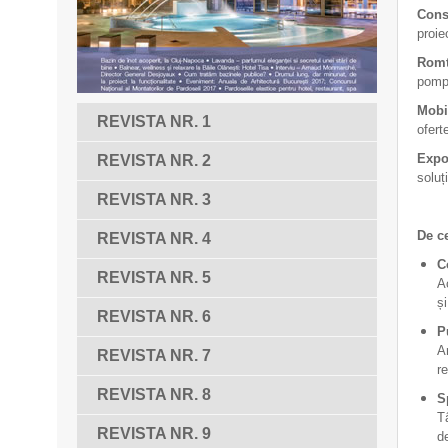
Cons
proie
Rom
pompe
Mobi
REVISTA NR. 1
ofert
Expo
REVISTA NR. 2
soluț
REVISTA NR. 3
De c
REVISTA NR. 4
C
REVISTA NR. 5
Ac
și
REVISTA NR. 6
P
Ar
REVISTA NR. 7
r
REVISTA NR. 8
S
T
REVISTA NR. 9
de