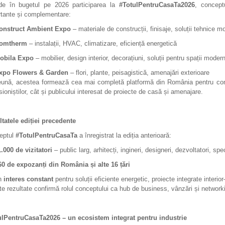
ude în bugetul pe 2026 participarea la
#TotulPentruCasaTa2026
, concept
tante și complementare:
onstruct Ambient Expo
– materiale de construcții, finisaje, soluții tehnice 
omtherm
– instalații, HVAC, climatizare, eficiență energetică
obila Expo
– mobilier, design interior, decorațiuni, soluții pentru spații moder
xpo Flowers & Garden
– flori, plante, peisagistică, amenajări exterioare
ună, acestea formează cea mai completă platformă din România pentru construc
sioniștilor, cât și publicului interesat de proiecte de casă și amenajare.
tatele ediției precedente
eptul
#TotulPentruCasaTa
a înregistrat la ediția anterioară:
1.000 de vizitatori
– public larg, arhitecți, ingineri, designeri, dezvoltatori, spe
60 de expozanți din România și alte 16 țări
n
interes constant
pentru soluții eficiente energetic, proiecte integrate inter
e rezultate confirmă rolul conceptului ca hub de business, vânzări și networ
ulPentruCasaTa2026 – un ecosistem integrat pentru industrie