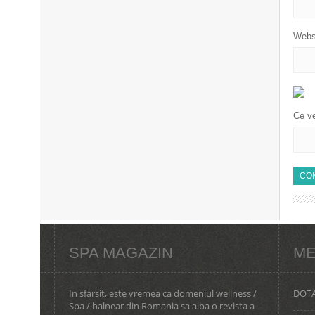
Webs
Ce ve
SPA MAGAZIN
ME
In sfarsit, este vremea ca domeniul wellness /
DOTA
Spa / balnear din Romania sa aiba o revista a