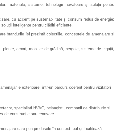
lor: materiale, sisteme, tehnologii inovatoare și soluții pentru
matizare, cu accent pe sustenabilitate și consum redus de energie:
luții inteligente pentru clădiri eficiente.
care brandurile își prezintă colecțiile, conceptele de amenajare și
plante, arbori, mobilier de grădină, pergole, sisteme de irigații,
 amenajările exterioare, într-un parcurs coerent pentru vizitatori
i exterior, specialiști HVAC, peisagiști, companii de distribuție și
ces de construcție sau renovare.
menajare care pun produsele în context real și facilitează