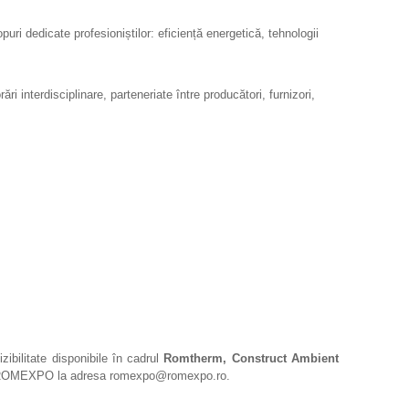
i dedicate profesioniștilor: eficiență energetică, tehnologii
i interdisciplinare, parteneriate între producători, furnizori,
zibilitate disponibile în cadrul
Romtherm, Construct Ambient
a ROMEXPO la adresa romexpo@romexpo.ro.