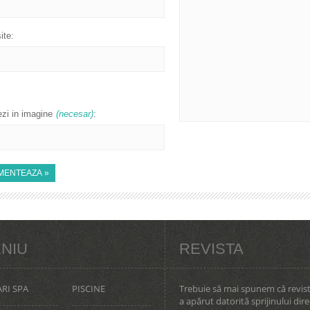
ite:
zi in imagine
(necesar)
:
NIU
REVISTA
RI SPA
PISCINE
Trebuie să mai spunem că revis
a apărut datorită sprijinului dire