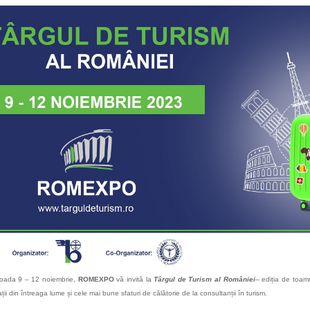
ioada 9 – 12 noiembrie,
ROMEXPO
vă invită la
Târgul de Turism al României
– ediția de toamn
ții din întreaga lume și cele mai bune sfaturi de călătorie de la consultanții în turism.