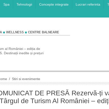
Spa
Tehnologii
Concepte integrate
Lucrari referinta
T
A
WELLNESS
CENTRE BALNEARE
sm al României – ediția de
COMUNICAT DE PRESĂ Rezervă-ți va
 Destinații inedite și prețuri
de vis la Târgul de Turism Al României 
de toamnă!
Home
/
Stiri si evenimente
MUNICAT DE PRESĂ Rezervă-ți va
 Târgul de Turism Al României – edi