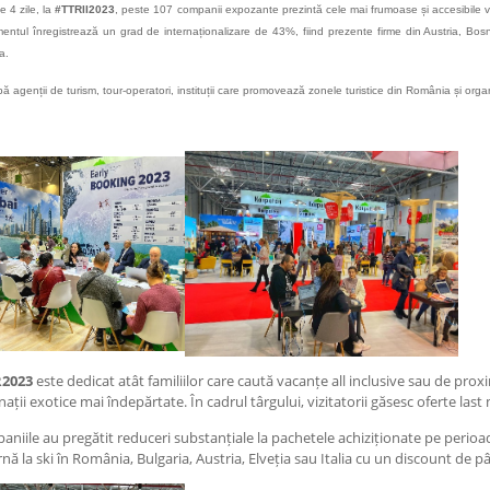
e 4 zile, la
#TTRII2023
, peste 107 companii expozante prezintă cele mai frumoase și accesibile vac
entul înregistrează un grad de internaționalizare de 43%, fiind prezente firme din Austria, Bosn
a.
pă agenții de turism, tour-operatori, instituții care promovează zonele turistice din România și organi
2023
este dedicat atât familiilor care caută vacanțe all inclusive sau de proxim
nații exotice mai îndepărtate. În cadrul târgului, vizitatorii găsesc oferte last
niile au pregătit reduceri substanțiale la pachetele achiziționate pe perioada
rnă la ski în România, Bulgaria, Austria, Elveția sau Italia cu un discount de 