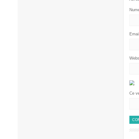
Num
Emai
Webs
Ce ve