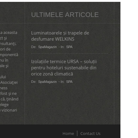
ULTIMELE ARTICOLE
ta aceasta
Luminatoarele și trapele de
ct şi
desfumare WELKINS
nsultanţi,
De:
SpaMagazin
- In:
SPA
tori de
componentă
nu în
Izolațiile termice URSA – soluții
le şi
pentru hoteluri sustenabile din
orice zonă climatică
ului
Asociaţiei
De:
SpaMagazin
- In:
SPA
lness
fost şi ne
 că, ţinând
elege
 vizionari
Home
Contact Us