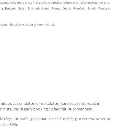
anțe și sejururi, precum și pachete turistice reduse chiar și la jumătate de preț.
ia, Bulgaria, Egipt, Emiratele Arabe, Franța, Grecia, România, Serbia, Turcia și
zatori de circuite locale și internaționale.
itate, cât și iubitorilor de călătorii care se aventurează în
 minute, dar și early booking cu facilități suplimentare.
 târgului. Astfel, pasionații de călătorie își pot rezerva vacanța
până la 30%.