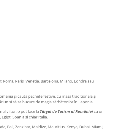
um: Roma, Paris, Veneția, Barcelona, Milano, Londra sau
 România și caută pachete festive, cu masă tradițională și
răciun și să se bucure de magia sărbătorilor în Laponia.
ul viitor, o pot face la
Târgul de Turism al României
cu un
Egipt, Spania și chiar Italia.
nda, Bali, Zanzibar, Maldive, Mauritius, Kenya, Dubai, Miami,