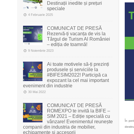
Destinații inedite și prețuri
speciale
4 Februarie 2025
COMUNICAT DE PRESĂ
Rezervă-ți vacanța de vis la
Târgul de Turism Al României
– ediția de toamnă!
9 Noiembrie 2023
Ai toate motivele să-ți prezinți
produsele și serviciile la
#BIFESIM2022! Participă ca
expozant la cel mai important
eveniment din industrie
30 Mai 2022
COMUNICAT DE PRESĂ
ROMEXPO te invită la BIFE –
SIM 2021 – Ediție specială cu
vânzare! Evenimentul reunește
În per
companii din industria de mobilier,
destina
echipamente și accesorii