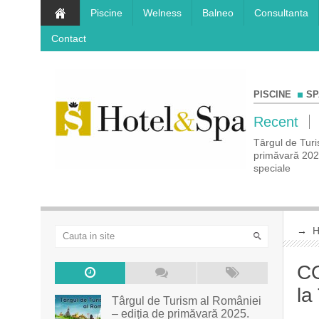
Piscine
Welness
Balneo
Consultanta
Contact
PISCINE
SP
Recent
a de
COMUNICAT DE PRESĂ Rezervă-ți vacanța
Târgul de Turi
prețuri
de vis la Târgul de Turism Al României – ediția
primăvară 2025.
de toamnă!
speciale
→
CO
la
Târgul de Turism al României
– ediția de primăvară 2025.