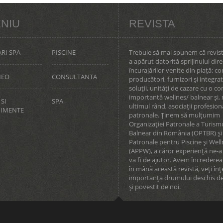
NIU
REVISTA
RI SPA
PISCINE
Trebuie să mai spunem că revis
a apărut datorită sprijinului dire
încurajărilor venite din piaţă: co
NEO
CONSULTANTA
producători, furnizori şi integra
soluţii, unităţi de cazare cu o 
importantă wellnes/ balnear şi, 
 SI
SPA
ultimul rând, asociaţii profesiona
NIMENTE
patronale. Ţinem să mulţumim
Organizaţiei Patronale a Turism
Balnear din România (OPTBR) şi 
Patronale pentru Piscine şi Wel
(APPW), a căror experienţă ne-a 
va fi de ajutor. Avem încrederea
în mână această revistă, veţi înţ
importanţa drumului deschis de
şi povestit de noi.