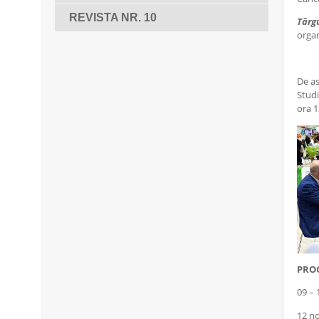
REVISTA NR. 10
Târg
organ
De a
Studi
ora 1
PROG
09 – 
12 no