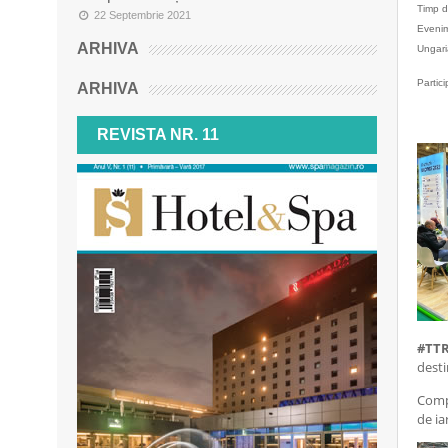
Timp d
22 Septembrie 2021
Evenim
ARHIVA
Ungari
Partici
ARHIVA
REVISTA NR. 11
#TTR
desti
Compa
de ia