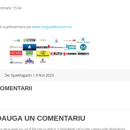
intrare: 15 lei
ii suplimentare pe
www.targuldeturism.ro.
De: SpaMagazin | 9 Noi 2023
COMENTARII
DAUGA UN COMENTARIU
a de e-mail nu va fi facuta publica. Completati cel putin campurile obligatorii.