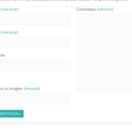
e
(necesar)
:
Comentariu
(necesar)
:
l
(necesar)
:
ite:
zi in imagine
(necesar)
: