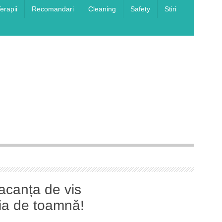
erapii
Recomandari
Cleaning
Safety
Stiri
canța
– ediția
canța de vis
ția de toamnă!