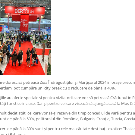
are doresc să petreacă Ziua Îndrăgostiților și Mărțișorul 2024 în orașe prec
erdam, pot cumpăra un city break cu o reducere de până la 40%.
iile au oferte speciale și pentru vizitatorii care vor să petreacă Crăciunul în
ități turistice incluse. Dar și pentru cei care visează să ajungă acasă la Moș C
ult decât atât, cei care vor să-și rezerve din timp concediul de vară pentru an
unt de până la 50%, pe litoralul din România, Bulgaria, Croația, Turcia, Grecia, 
eri de până la 30% sunt și pentru cele mai căutate destinații exotice: Thaila
un, și Bahamas.