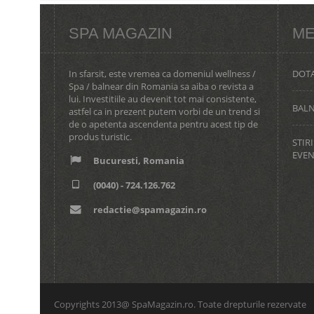
SPA MAGAZIN
ME
In sfarsit, este vremea ca domeniul wellness /
DOTA
Spa / balnear din Romania sa aiba o revista a
lui. Investitiile au devenit tot mai consistente,
BAL
astfel ca in prezent putem vorbi de un trend si
de o apetenta ascendenta pentru acest tip de
produs turistic.
STIRI
EVE
Bucuresti, Romania
(0040) - 724.126.762
redactie@spamagazin.ro
Copyrights 2013@ SpaMagazin.ro. Toate drepturile rezervate