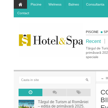
Piscine
Welness
Balneo
Consultanta
Contact
PISCINE
SP
Recent
a de
COMUNICAT DE PRESĂ Rezervă-ți vacanța
Târgul de Turi
prețuri
de vis la Târgul de Turism Al României – ediția
primăvară 2025.
de toamnă!
speciale
→
C
BI
Târgul de Turism al României
Ev
– ediția de primăvară 2025.