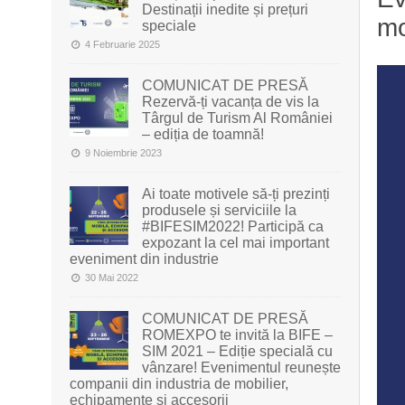
Destinații inedite și prețuri
mo
speciale
4 Februarie 2025
COMUNICAT DE PRESĂ
Rezervă-ți vacanța de vis la
Târgul de Turism Al României
– ediția de toamnă!
9 Noiembrie 2023
Ai toate motivele să-ți prezinți
produsele și serviciile la
#BIFESIM2022! Participă ca
expozant la cel mai important
eveniment din industrie
30 Mai 2022
COMUNICAT DE PRESĂ
ROMEXPO te invită la BIFE –
SIM 2021 – Ediție specială cu
vânzare! Evenimentul reunește
companii din industria de mobilier,
echipamente și accesorii