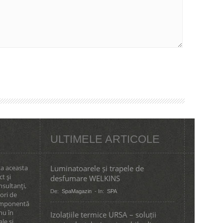
ULTIMELE ARTICOLE
ta aceasta
Luminatoarele și trapele de
ct şi
desfumare WELKINS
nsultanţi,
De:
SpaMagazin
- In:
SPA
tori de
componentă
nu în
Izolațiile termice URSA – soluții
le şi