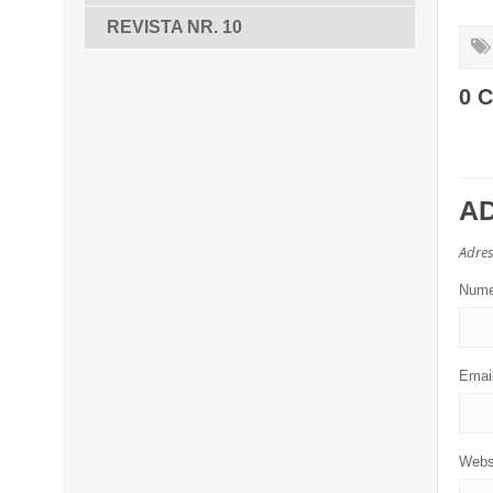
REVISTA NR. 10
0 
A
Adres
Num
Emai
Webs