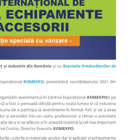
 și Industrie din România
și cu
Asociația Producătorilor de
 Expozițional
ROMEXPO
, prezentând noutățileanului 2021 din
 Organizăm evenimentul în Centrul Expozițional
ROMEXPO
și pe
 că a fost o perioadă dificilă pentru toată lumea și că industria
uria de a participa la evenimente în format fizic și de a avea
 și serviciilor într-un cadru profesionist a rămas o prioritate
tația de a ni se alătura și în această toamnă la cel mai important
ai Costriș, Director Executiv
ROMEXPO
.
ile, culorile și materiale anului, dar și aplicații și echipamente