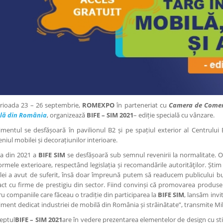
erioada 23 – 26 septembrie,
ROMEXPO
în parteneriat cu
Camera de Comerț
lă din România
, organizează
BIFE – SIM 2021
– ediție specială cu vânzare.
mentul se desfășoară în pavilionul B2 și pe spațiul exterior al Centrului
iul mobilei și decorațiunilor interioare.
ia din 2021 a
BIFE SIM
se desfășoară sub semnul revenirii la normalitate.
ormele exterioare, respectând legislația și recomandările autorităţilor. Știm
ei a avut de suferit, însă doar împreună putem să readucem publicului buc
ct cu firme de prestigiu din sector. Fiind convinși că promovarea produselor
u companiile care făceau o tradiție din participarea la
BIFE SIM
, lansăm invi
ment dedicat industriei de mobilă din România și străinătate”, transmite Mih
eptul
BIFE – SIM 2021
are în vedere prezentarea elementelor de design cu stilur