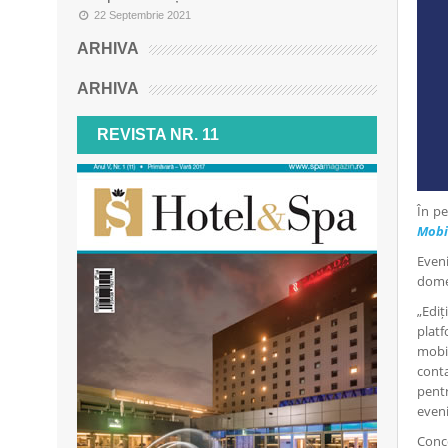
22 Septembrie 2021
ARHIVA
ARHIVA
REVISTA NR. 11
În p
Mobi
Eveni
domen
„Ediț
platf
mobil
conta
pentr
eveni
Conc