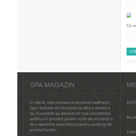
Ce ve
SPA MAGAZIN
ME
In sfarsit, este vremea ca domeniul wellness /
DOTA
Spa / balnear din Romania sa aiba o revista a
lui. Investitiile au devenit tot mai consistente,
BAL
astfel ca in prezent putem vorbi de un trend si
de o apetenta ascendenta pentru acest tip de
produs turistic.
STIRI