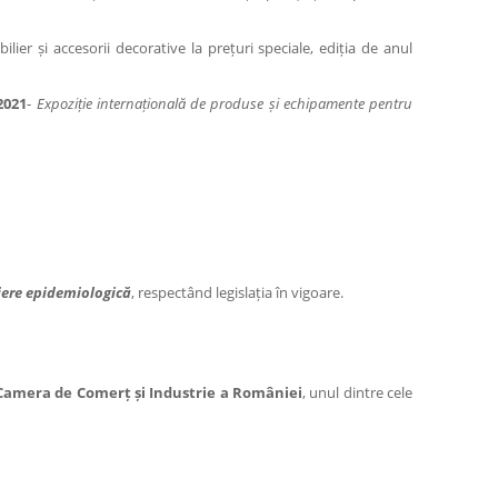
ilier și accesorii decorative la prețuri speciale, ediția de anul
2021
-
Expoziție internațională de produse și echipamente pentru
riere epidemiologică
, respectând legislația în vigoare.
Camera de Comerț și Industrie a României
, unul dintre cele