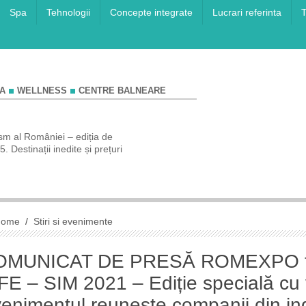
Spa
Tehnologii
Concepte integrate
Lucrari referinta
T
A
WELLNESS
CENTRE BALNEARE
sm al României – ediția de
COMUNICAT DE PRESĂ Rezervă-ți va
 Destinații inedite și prețuri
de vis la Târgul de Turism Al României 
de toamnă!
Home
/
Stiri si evenimente
OMUNICAT DE PRESĂ ROMEXPO te 
FE – SIM 2021 – Ediție specială cu
enimentul reunește companii din in