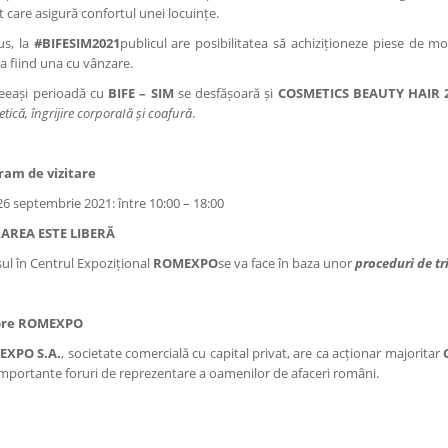
 care asigură confortul unei locuințe.
us, la
#BIFESIM2021
publicul are posibilitatea să achiziționeze piese de mob
a fiind una cu vânzare.
ceeași perioadă cu
BIFE – SIM
se desfășoară și
COSMETICS BEAUTY HAIR 
tică, îngrijire corporaIă și coafură
.
ram de vizitare
26 septembrie 2021: între 10:00 – 18:00
AREA ESTE LIBERĂ
ul în Centrul Expozițional
ROMEXPO
se va face în baza unor
proceduri de t
pre ROMEXPO
XPO S.A.
, societate comercială cu capital privat, are ca acționar majoritar
mportante foruri de reprezentare a oamenilor de afaceri români.