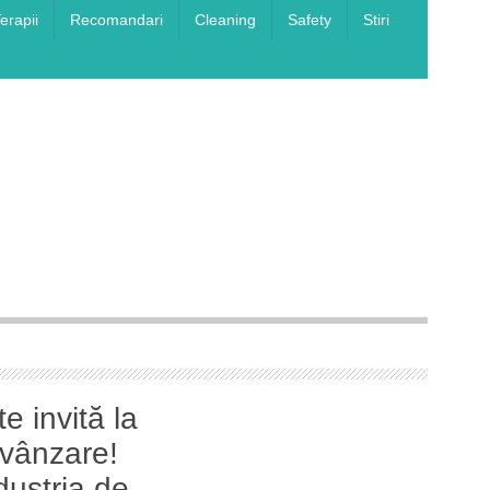
erapii
Recomandari
Cleaning
Safety
Stiri
canța
– ediția
invită la
 vânzare!
dustria de