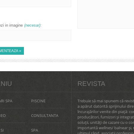
zi in imagine
(necesar)
:
NIU
REVISTA
RI SPA
PISCINE
Trebuie să mai spunem că revis
a apărut datorită sprijinului dire
încurajărilor venite din piaţă: co
NEO
CONSULTANTA
producători, furnizori şi integra
soluţii, unităţi de cazare cu o 
importantă wellnes/ balnear şi, 
 SI
SPA
ultimul rând, asociaţii profesiona