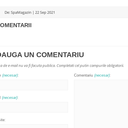
De: SpaMagazin | 22 Sep 2021
COMENTARII
DAUGA UN COMENTARIU
a de e-mail nu va fi facuta publica. Completati cel putin campurile obligatorii.
e
(necesar)
:
Comentariu
(necesar)
:
l
(necesar)
:
ite: