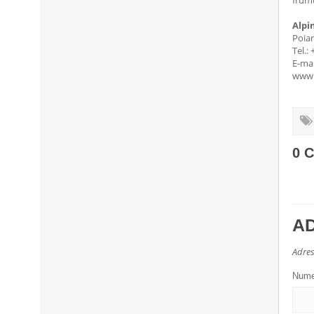
frumu
Alpi
Poia
Tel.:
E-mai
www.
0 
A
Adres
Num