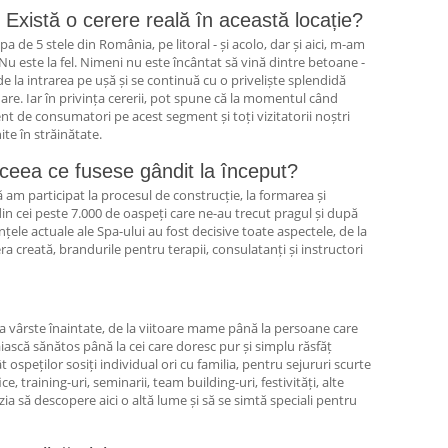
Există o cerere reală în această locație?
 de 5 stele din România, pe litoral - și acolo, dar și aici, m-am
u este la fel. Nimeni nu este încântat să vină dintre betoane -
de la intrarea pe ușă și se continuă cu o priveliște splendidă
 are. Iar în privința cererii, pot spune că la momentul când
t de consumatori pe acest segment și toți vizitatorii noștri
te în străinătate.
 ceea ce fusese gândit la început?
ă am participat la procesul de construcție, la formarea și
n cei peste 7.000 de oaspeți care ne-au trecut pragul și după
nțele actuale ale Spa-ului au fost decisive toate aspectele, de la
a creată, brandurile pentru terapii, consulatanți și instructori
la vârste înaintate, de la viitoare mame până la persoane care
ăiască sănătos până la cei care doresc pur și simplu răsfăț
ospeților sosiți individual ori cu familia, pentru sejururi scurte
e, training-uri, seminarii, team building-uri, festivități, alte
a să descopere aici o altă lume și să se simtă speciali pentru