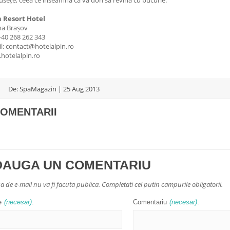
sețe, ceea ce înseamnă că va dori să revină cu bucurie.
n Resort Hotel
na Brașov
 +40 268 262 343
l: contact@hotelalpin.ro
hotelalpin.ro
De: SpaMagazin | 25 Aug 2013
COMENTARII
DAUGA UN COMENTARIU
a de e-mail nu va fi facuta publica. Completati cel putin campurile obligatorii.
e
(necesar)
:
Comentariu
(necesar)
: