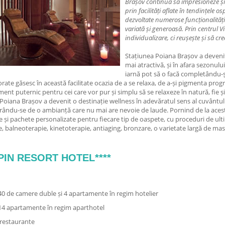
Brașov continuă să impresioneze și 
prin facilități aflate în tendințele o
dezvoltate numerose funcționalități
variată și generoasă. Prin centrul 
individualizare, ci reușește și să 
Stațiunea Poiana Brașov a devenit,
mai atractivă, și în afara sezonulu
iarnă pot să o facă completându-și
rate găsesc în această facilitate ocazia de a se relaxa, de a-și pigmenta prog
ent puternic pentru cei care vor pur și simplu să se relaxeze în natură, fie
 Poiana Brașov a devenit o destinație wellness în adevăratul sens al cuvântului,
ându-se de o ambianță care nu mai are nevoie de laude. Pornind de la aceste
e și pachete personalizate pentru fiecare tip de oaspete, cu proceduri de ult
 balneoterapie, kinetoterapie, antiaging, bronzare, o varietate largă de masa
PIN RESORT HOTEL****
40 de camere duble și 4 apartamente în regim hotelier
14 apartamente în regim aparthotel
 restaurante