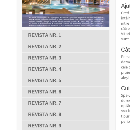
Aju
Cred 
întâl
între
către
Vitar
REVISTA NR. 1
sunt 
REVISTA NR. 2
Cât
Perso
REVISTA NR. 3
dezvo
cele 
REVISTA NR. 4
proie
aleși
REVISTA NR. 5
Cui
REVISTA NR. 6
Spa-u
dores
REVISTA NR. 7
optân
sau l
REVISTA NR. 8
tipur
perio
REVISTA NR. 9