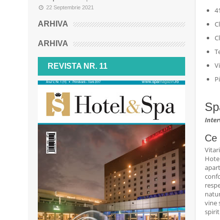
22 Septembrie 2021
4
ARHIVA
C
C
ARHIVA
T
V
REVISTA NR. 11
P
Spa
Inte
Ce 
Vitar
Hotel
apart
confo
respe
natur
vine 
spirit