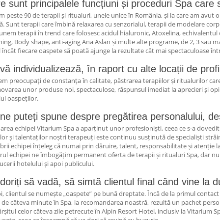
e sunt principalele funcțiuni și proceduri Spa care s
m peste 90 de terapii și ritualuri, unele unice în România, și la care am avut 
. Sunt terapii care îmbină relaxarea cu senzorialul, terapii de modelare corp
nem terapii în trend care folosesc acidul hialuronic, Atoxelina, echivalentul d
ing, Body shape, anti-aging Ana Aslan și multe alte programe, de 2, 3 sau mai
l încât fiecare oaspete să poată ajunge la rezultate cât mai spectaculoase înt
vă individualizează, în raport cu alte locații de profi
m preocupați de constanța în calitate, păstrarea terapiilor și ritualurilor care
varea unor produse noi, spectaculose, răspunsul imediat la aprecieri și opini
lul oaspeților.
ne puteți spune despre pregătirea personalului, de
rea echipei Vitarium Spa a aparținut unor profesioniști, ceea ce s-a dovedit 
ilor și talentaților noștri terapeuți este continuu susținută de specialiști str
ii echipei înțeleg că numai prin dăruire, talent, responsabilitate și atenție l
rul echipei ne îmbogățim permanent oferta de terapii și ritualuri Spa, dar
cerii hotelului și apoi publicului.
doriți să vadă, să simtă clientul final când vine l
i, clientul se numește „oaspete” pe bună dreptate. Încă de la primul contact c
ă de câteva minute în Spa, la recomandarea noastră, rezultă un pachet persona
ărșitul celor câteva zile petrecute în Alpin Resort Hotel, inclusiv la Vitarium 