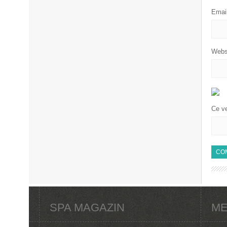
Emai
Webs
Ce ve
SPA MAGAZIN
ME