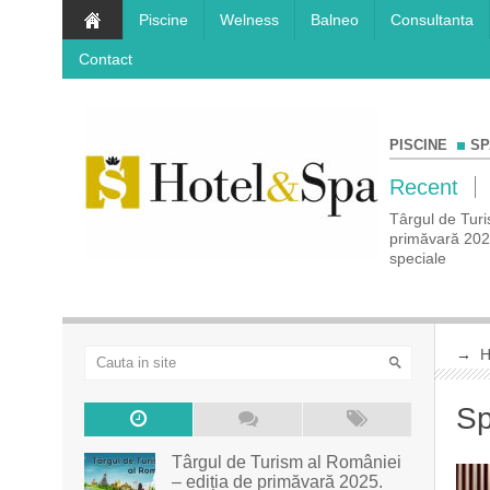
Piscine
Welness
Balneo
Consultanta
Contact
PISCINE
SP
Recent
a de
COMUNICAT DE PRESĂ Rezervă-ți vacanța
Târgul de Turi
prețuri
de vis la Târgul de Turism Al României – ediția
primăvară 2025.
de toamnă!
speciale
→
Sp
Târgul de Turism al României
– ediția de primăvară 2025.