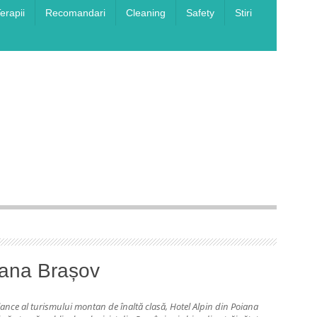
erapii
Recomandari
Cleaning
Safety
Stiri
canța
– ediția
iana Brașov
lance al turismului montan de înaltă clasă, Hotel Alpin din Poiana