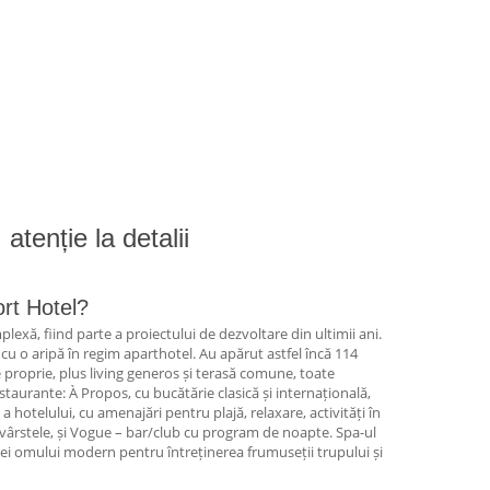
atenție la detalii
ort Hotel?
exă, fiind parte a proiectului de dezvoltare din ultimii ani.
s cu o aripă în regim aparthotel. Au apărut astfel încă 114
 proprie, plus living generos și terasă comune, toate
staurante: À Propos, cu bucătărie clasică și internațională,
 a hotelului, cu amenajări pentru plajă, relaxare, activități în
e vârstele, și Vogue – bar/club cu program de noapte. Spa-ul
nței omului modern pentru întreținerea frumuseții trupului și