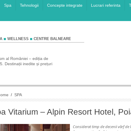
Spa
Tehnologii
Concepte integrate
Lucrari referinta
T
A
WELLNESS
CENTRE BALNEARE
sm al României – ediția de
COMUNICAT DE PRESĂ Rezervă-ți va
 Destinații inedite și prețuri
de vis la Târgul de Turism Al României 
de toamnă!
Home
/
SPA
a Vitarium – Alpin Resort Hotel, Po
Considerat timp de decenii vârf de 