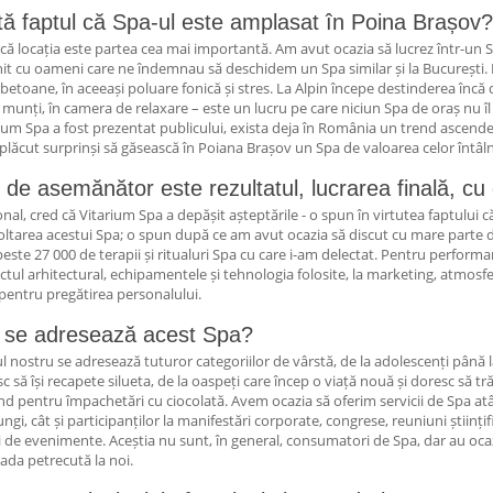
tă faptul că Spa-ul este amplasat în Poina Brașov? 
că locația este partea cea mai importantă. Am avut ocazia să lucrez într-un Spa
nit cu oameni care ne îndemnau să deschidem un Spa similar și la București. N
 betoane, în aceeași poluare fonică și stres. La Alpin începe destinderea încă 
 munți, în camera de relaxare – este un lucru pe care niciun Spa de oraș nu îl
ium Spa a fost prezentat publicului, exista deja în România un trend ascenden
plăcut surprinși să găsească în Poiana Brașov un Spa de valoarea celor întâlni
 de asemănător este rezultatul, lucrarea finală, cu
nal, cred că Vitarium Spa a depășit așteptările - o spun în virtutea faptului c
ltarea acestui Spa; o spun după ce am avut ocazia să discut cu mare parte di
peste 27 000 de terapii și ritualuri Spa cu care i-am delectat. Pentru performa
ctul arhitectural, echipamentele și tehnologia folosite, la marketing, atmosfer
 pentru pregătirea personalului.
 se adresează acest Spa?
l nostru se adresează tuturor categoriilor de vârstă, de la adolescenți până 
c să își recapete silueta, de la oaspeți care încep o viață nouă și doresc să tr
d pentru împachetări cu ciocolată. Avem ocazia să oferim servicii de Spa atât 
ungi, cât și participanților la manifestări corporate, congrese, reuniuni științific
i de evenimente. Aceștia nu sunt, în general, consumatori de Spa, dar au ocazi
ada petrecută la noi.