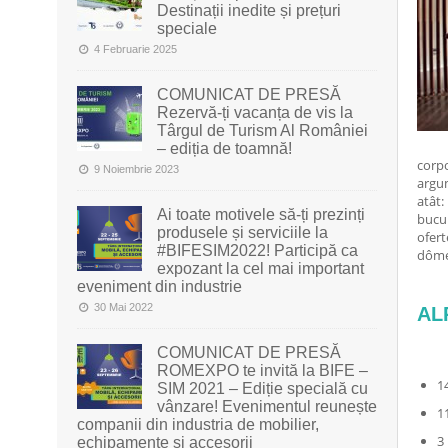
Destinații inedite și prețuri
speciale
4 Februarie 2025
COMUNICAT DE PRESĂ
Rezervă-ți vacanța de vis la
Târgul de Turism Al României
– ediția de toamnă!
corpo
9 Noiembrie 2023
argum
atât:
Ai toate motivele să-ți prezinți
bucur
produsele și serviciile la
ofert
#BIFESIM2022! Participă ca
dôme,
expozant la cel mai important
eveniment din industrie
30 Mai 2022
AL
COMUNICAT DE PRESĂ
ROMEXPO te invită la BIFE –
1
SIM 2021 – Ediție specială cu
vânzare! Evenimentul reunește
1
companii din industria de mobilier,
3
echipamente și accesorii