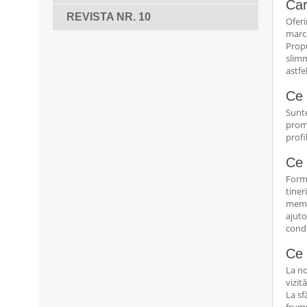
Car
REVISTA NR. 10
Oferi
marcă
Propu
slimm
astfe
Ce 
Sunte
promo
profi
Ce 
Forma
tiner
membr
ajuto
condu
Ce 
La no
vizit
La sf