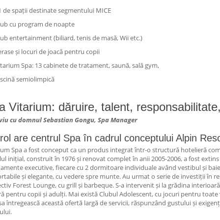
1 de spații destinate segmentului MICE
lub cu program de noapte
lub entertainment (biliard, tenis de masă, Wii etc.)
erase și locuri de joacă pentru copii
itarium Spa: 13 cabinete de tratament, saună, sală gym,
iscină semiolimpică
 Vitarium: dăruire, talent, responsabilitate, 
rviu cu domnul Sebastian Gongu, Spa Manager
rol are centrul Spa în cadrul conceptului Alpin Res
ium Spa a fost conceput ca un produs integrat într-o structură hotelieră compl
ul inițial, construit în 1976 și renovat complet în anii 2005-2006, a fost extin
amente executive, fiecare cu 2 dormitoare individuale având vestibul și baie
rtabile și elegante, cu vedere spre munte. Au urmat o serie de investiții în re
ctiv Forest Lounge, cu grill și barbeque. S-a intervenit și la grădina interioară
ă pentru copii și adulți. Mai există Clubul Adolescent, cu jocuri pentru toat
sa întregească această ofertă largă de servicii, răspunzând gustului și exige
ului.