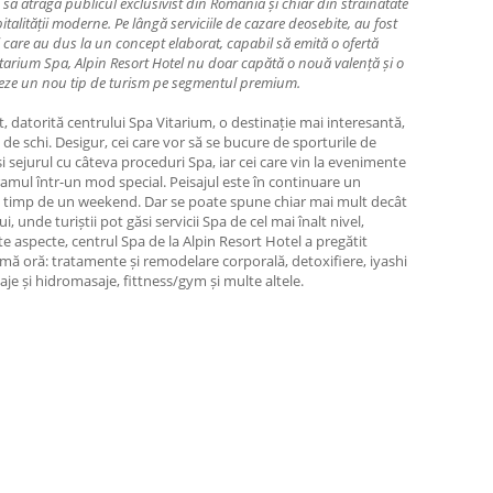
să atragă publicul exclusivist din România și chiar din străinătate
spitalității moderne. Pe lângă serviciile de cazare deosebite, au fost
 care au dus la un concept elaborat, capabil să emită o ofertă
Vitarium Spa, Alpin Resort Hotel nu doar capătă o nouă valență și o
creeze un nou tip de turism pe segmentul premium.
 datorită centrului Spa Vitarium, o destinație mai interesantă,
i de schi. Desigur, cei care vor să se bucure de sporturile de
 sejurul cu câteva proceduri Spa, iar cei care vin la evenimente
ramul într-un mod special. Peisajul este în continuare un
 și timp de un weekend. Dar se poate spune chiar mai mult decât
 unde turiștii pot găsi servicii Spa de cel mai înalt nivel,
 aspecte, centrul Spa de la Alpin Resort Hotel a pregătit
imă oră: tratamente și remodelare corporală, detoxifiere, iyashi
je și hidromasaje, fittness/gym și multe altele.