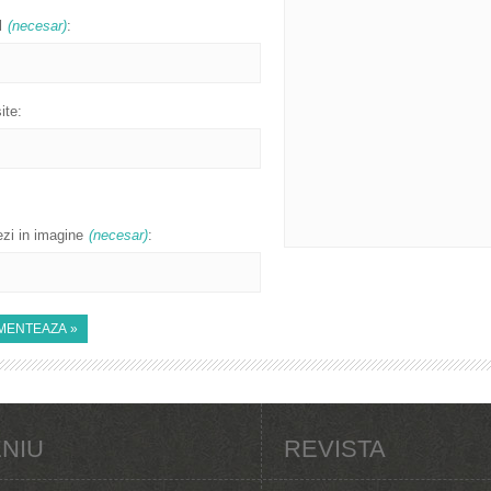
l
(necesar)
:
ite:
zi in imagine
(necesar)
:
NIU
REVISTA