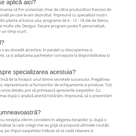
e aplică aici?
onoarea să fim școlarizați chiar de către producători francezi de
orală pe care le-am dezvoltat împreună cu specialiștii noștri.
in plante al botox-ului, programe de 6 - 12 - 18 zile de Detox,
 multe zile. Desigur, fiecare program poate fi personalizat,
r-un timp scurt.
l?
 s-au dovedit atractive, în paralel cu descoperirea și
i, ca și adaptarea pachetelor concepute la disponibilitatea și
spre specializarea acestuia?
încă de la început unul dintre secretele succesului. Pregătirea
ăini, reprezentanți ai furnizorilor de echipamente și produse. Toți
a orice detaliu pot să primească aprecierile oaspeților. Cu
 numai după o analiză atentă hotărâm, împreună, să o prezentăm
a dumneavoastră?
u recepția oferim consiliere în alegerea terapiilor și, după o
lizat la care colegii mei au grijă să propună ultimele noutăți.
Spa, pe chipul oaspetelui trebuie să se vadă relaxare și